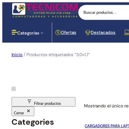
Buscar
Ofertas
Destacados
Categorías
Inicio
/ Productos etiquetados “3.0×1.1”
Computadoras
Lectores
Baterias
Portáti
Impres
Proyec
Cases 
Routers
Monito
Botella
Disposi
Cortapi
Softwar
Impresoras
Dinero
Señal
Proyección
Componentes para PC
Filtrar productos
Mostrando el único re
Cerrar
Redes y Seguridad
Cargador
Categories
Proces
Hubs y
CARGADORES PARA LAP