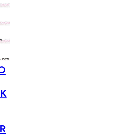
s y Acess Points
tidores y
Limpieza y Mantenimiento
dores
O
K
OR