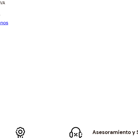
 IVA
e
anos
Asesoramiento y 