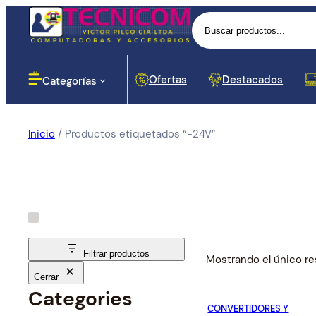
Buscar
Ofertas
Destacados
Categorías
Inicio
/ Productos etiquetados “-24V”
Computadoras
Lectores
Baterias
Portáti
Impres
Proyec
Cases 
Routers
Monito
Botella
Disposi
Cortapi
Softwar
Impresoras
Dinero
Señal
Proyección
Componentes para PC
Filtrar productos
Mostrando el único re
Cerrar
Redes y Seguridad
Cargador
Categories
Proces
Hubs y
CONVERTIDORES Y