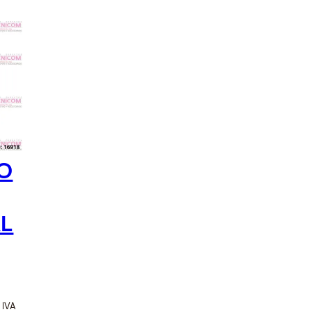
s y Acess Points
tidores y
Limpieza y Mantenimiento
dores
O
AL
o IVA