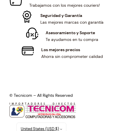
1
.
Trabajamos con los mejores couriers!
8
0
.
0
Seguridad y Garantía
3
.
Las mejores marcas con garantía
5
Asesoramiento y Soporte
.
Te ayudamos en tu compra
Los mejores precios
Ahorra sin comprometer calidad
© Tecnicom – All Rights Reserved
United States (USD $)