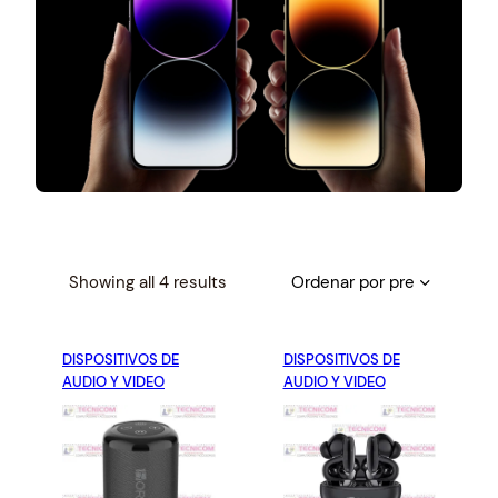
S
Showing all 4 results
o
r
DISPOSITIVOS DE
t
DISPOSITIVOS DE
AUDIO Y VIDEO
AUDIO Y VIDEO
e
d
b
y
p