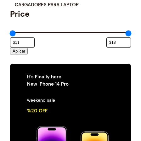
e
CARGADORES PARA LAPTOP
g
Price
o
r
í
a
Aplicar
It’s Finally here
New iPhone 14 Pro
weekend sale
%20 OFF