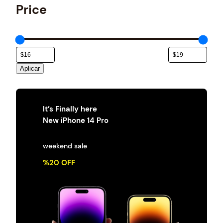
e
Price
g
o
r
í
a
Aplicar
It’s Finally here
New iPhone 14 Pro
weekend sale
%20 OFF