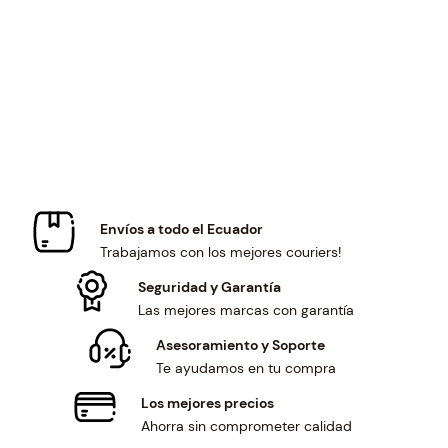
p
r
p
r
r
i
r
i
i
c
i
c
c
e
c
e
e
i
e
i
w
s
w
s
a
:
a
:
s
$
s
$
:
1
:
2
$
8
$
1
Envíos a todo el Ecuador
1
.
2
.
Trabajamos con los mejores couriers!
9
5
3
5
.
0
.
1
Seguridad y Garantía
9
.
2
.
Las mejores marcas con garantía
9
3
Asesoramiento y Soporte
.
.
Te ayudamos en tu compra
Los mejores precios
Ahorra sin comprometer calidad