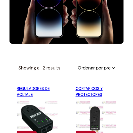
S
Showing all 2 results
o
r
REGULADORES DE
t
CORTAPICOS Y
VOLTAJE
PROTECTORES
e
d
b
y
p
r