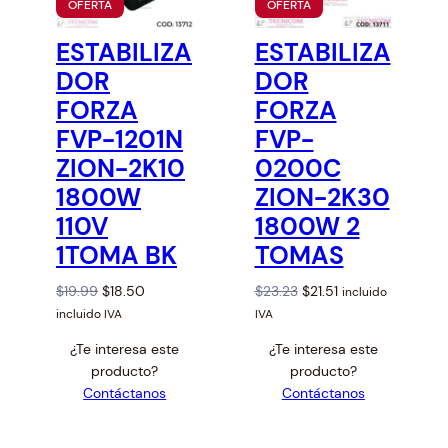
P
P
OFERTA
OFERTA
i
R
R
O
O
c
ESTABILIZA
ESTABILIZA
D
D
e
U
U
DOR
DOR
C
C
:
T
T
FORZA
FORZA
l
O
O
FVP-1201N
FVP-
E
E
o
N
N
ZION-2K10
0200C
w
O
O
F
F
t
1800W
ZION-2K30
E
E
o
R
R
110V
1800W 2
T
T
h
A
A
1TOMA BK
TOMAS
i
g
O
C
O
C
$
19.99
$
18.50
$
23.23
$
21.51
incluido
h
r
u
r
u
incluido IVA
IVA
i
r
i
r
¿Te interesa este
¿Te interesa este
g
r
g
r
producto?
producto?
i
e
i
e
Contáctanos
Contáctanos
n
n
n
n
a
t
a
t
l
p
l
p