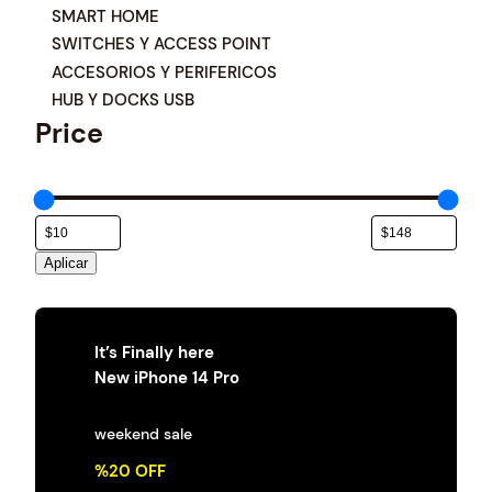
e
SMART HOME
g
SWITCHES Y ACCESS POINT
o
ACCESORIOS Y PERIFERICOS
r
í
HUB Y DOCKS USB
a
Price
Aplicar
It’s Finally here
New iPhone 14 Pro
weekend sale
%20 OFF