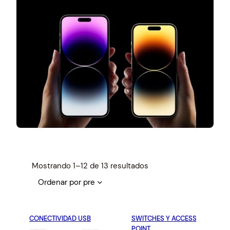
S
Mostrando 1–12 de 13 resultados
o
r
t
e
CONECTIVIDAD USB
SWITCHES Y ACCESS
d
POINT