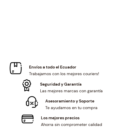
$
3
:
5
1
3
$
9
4
.
6
.
3
0
3
0
.
0
.
0
6
.
7
.
4
1
.
.
Envíos a todo el Ecuador
Trabajamos con los mejores couriers!
Seguridad y Garantía
Las mejores marcas con garantía
Asesoramiento y Soporte
Te ayudamos en tu compra
Los mejores precios
Ahorra sin comprometer calidad