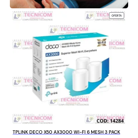
P
OFERTA
R
O
D
U
C
T
O
E
N
O
F
E
R
T
A
TPLINK DECO X50 AX3000 WI-FI 6 MESH 3 PACK