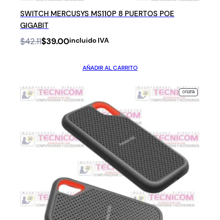
SWITCH MERCUSYS MS110P 8 PUERTOS POE
GIGABIT
Original
Current
$
42.11
$
39.00
incluido IVA
price
price
was:
is:
AÑADIR AL CARRITO
$42.11.
$39.00.
PRODUCTO
OFERTA
EN
OFERTA