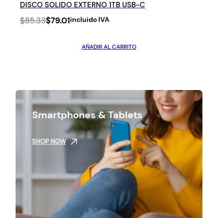
DISCO SOLIDO EXTERNO 1TB USB-C
Original
Current
$
85.33
$
79.01
incluido IVA
price
price
was:
is:
AÑADIR AL CARRITO
$85.33.
$79.01.
Smartphones & Tablets
SHOP NOW