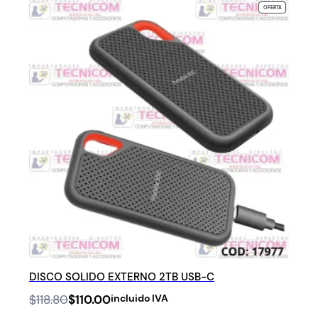
PRODUCTO
OFERTA
EN
OFERTA
DISCO SOLIDO EXTERNO 2TB USB-C
Original
Current
$
118.80
$
110.00
incluido IVA
price
price