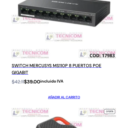
SWITCH MERCUSYS MS110P 8 PUERTOS POE
GIGABIT
Original
Current
$
42.11
$
39.00
incluido IVA
price
price
was:
is:
AÑADIR AL CARRITO
$42.11.
$39.00.
PRODUCTO
OFERTA
EN
OFERTA