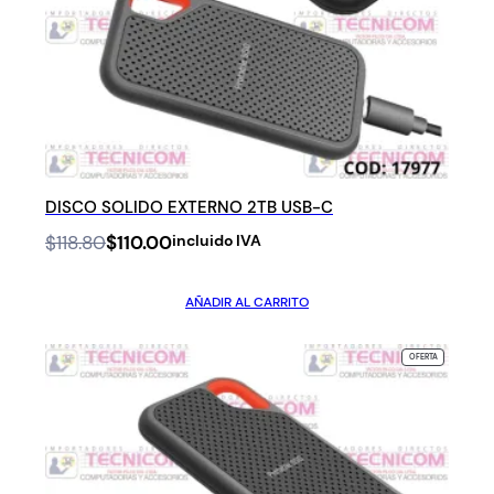
DISCO SOLIDO EXTERNO 2TB USB-C
Original
Current
$
118.80
$
110.00
incluido IVA
price
price
was:
is:
AÑADIR AL CARRITO
$118.80.
$110.00.
PRODUCTO
OFERTA
EN
OFERTA