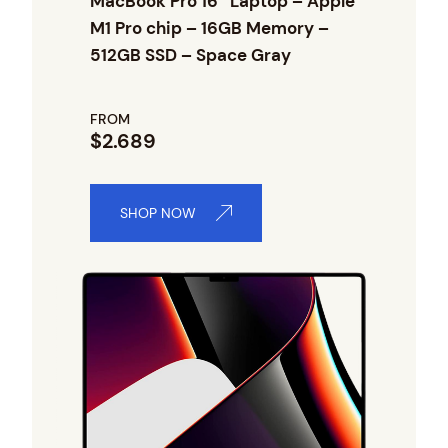
MacBook Pro 16″ Laptop – Apple
c
e
M1 Pro chip – 16GB Memory –
e
i
w
s
512GB SSD – Space Gray
a
:
s
$
:
1
FROM
$
1
$2.689
1
0
1
.
8
0
.
0
SHOP NOW
8
.
0
.