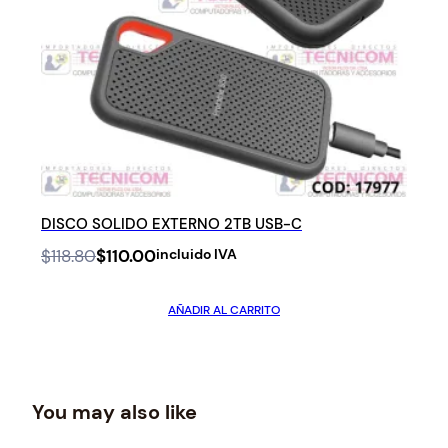
E
a
:
R
s
$
T
:
1
A
$
5
1
0
6
.
2
0
.
1
0
.
1
.
DISCO SOLIDO EXTERNO 2TB USB-C
O
C
$
118.80
$
110.00
incluido IVA
r
u
i
r
AÑADIR AL CARRITO
g
r
i
e
n
n
a
t
l
p
You may also like
p
r
r
i