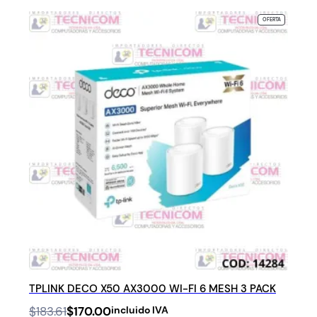
i
c
c
e
PRODUCTO
OFERTA
EN
e
i
OFERTA
w
s
a
:
s
$
:
1
$
1
1
0
1
.
8
0
.
0
8
.
0
.
TPLINK DECO X50 AX3000 WI-FI 6 MESH 3 PACK
Original
Current
$
183.61
$
170.00
incluido IVA