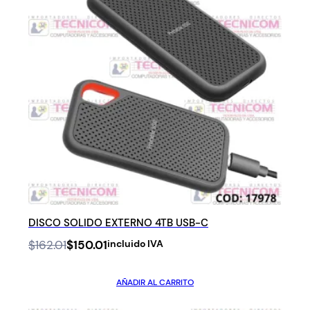
DISCO SOLIDO EXTERNO 4TB USB-C
Original
Current
$
162.01
$
150.01
incluido IVA
price
price
was:
is:
AÑADIR AL CARRITO
$162.01.
$150.01.