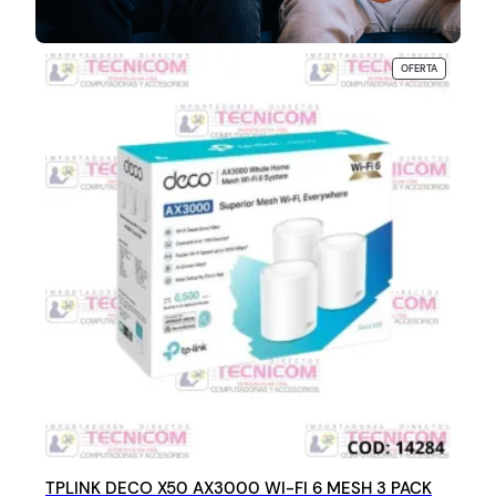
P
OFERTA
R
O
D
U
C
T
O
E
N
O
F
E
R
T
A
TPLINK DECO X50 AX3000 WI-FI 6 MESH 3 PACK