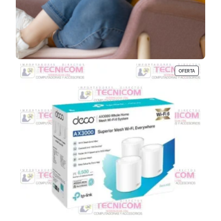
P
OFERTA
R
O
D
U
C
T
O
E
N
O
F
E
R
T
A