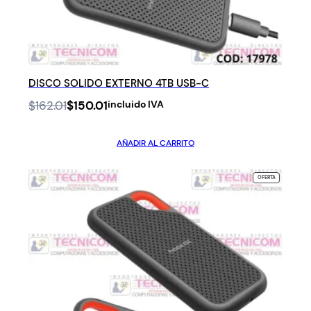
DISCO SOLIDO EXTERNO 4TB USB-C
Original
Current
$
162.01
$
150.01
incluido IVA
price
price
was:
is:
AÑADIR AL CARRITO
$162.01.
$150.01.
PRODUCTO
OFERTA
EN
OFERTA