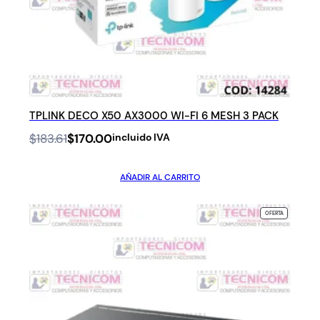
TPLINK DECO X50 AX3000 WI-FI 6 MESH 3 PACK
Original
Current
$
183.61
$
170.00
incluido IVA
price
price
was:
is:
AÑADIR AL CARRITO
$183.61.
$170.00.
PRODUCTO
OFERTA
EN
OFERTA