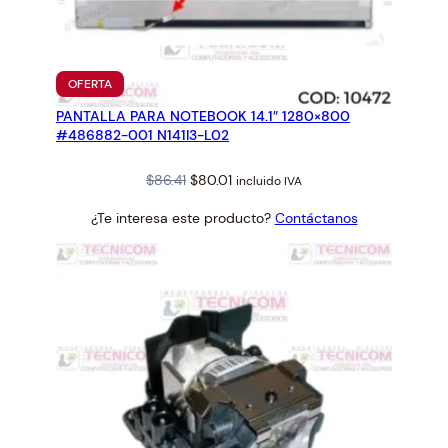
PRODUCTO
OFERTA
EN
PANTALLA PARA NOTEBOOK 14.1″ 1280×800
OFERTA
#486882-001 N141I3-L02
Original
Current
$
86.41
$
80.01
incluido IVA
price
price
¿Te interesa este producto?
Contáctanos
was:
is:
$86.41.
$80.01.