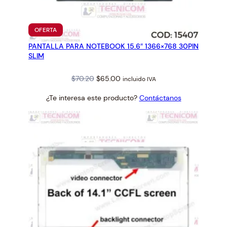
I
A
P
PRODUCTO
OFERTA
O
EN
PANTALLA PARA NOTEBOOK 15.6″ 1366×768 30PIN
OFERTA
S
SLIM
I
T
Original
Current
$
70.20
$
65.00
incluido IVA
I
price
price
V
¿Te interesa este producto?
Contáctanos
was:
is:
A
$70.20.
$65.00.
S
c
a
n
t
i
d
a
d