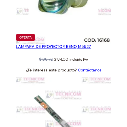
PRODUCTO
OFERTA
EN
LAMPARA DE PROYECTOR BENQ M5527
OFERTA
Original
Current
$
198.72
$
184.00
incluido IVA
price
price
¿Te interesa este producto?
Contáctanos
was:
is:
$198.72.
$184.00.