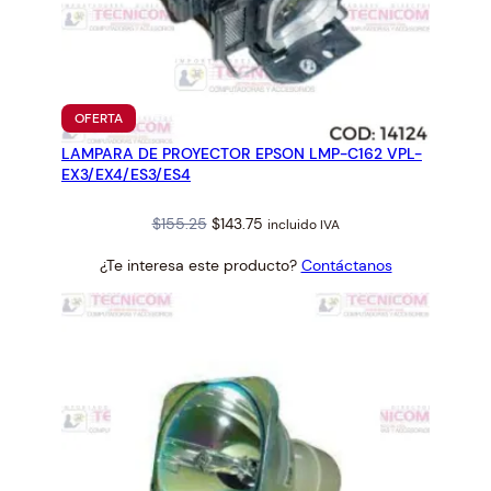
PRODUCTO
OFERTA
EN
LAMPARA DE PROYECTOR EPSON LMP-C162 VPL-
OFERTA
EX3/EX4/ES3/ES4
Original
Current
$
155.25
$
143.75
incluido IVA
price
price
¿Te interesa este producto?
Contáctanos
was:
is:
$155.25.
$143.75.