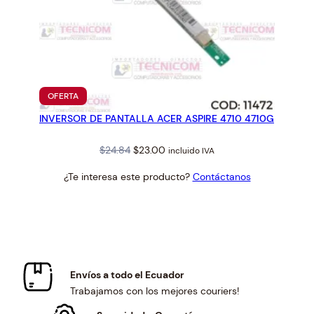
PRODUCTO
OFERTA
EN
INVERSOR DE PANTALLA ACER ASPIRE 4710 4710G
OFERTA
Original
Current
$
24.84
$
23.00
incluido IVA
price
price
¿Te interesa este producto?
Contáctanos
was:
is:
$24.84.
$23.00.
Envíos a todo el Ecuador
Trabajamos con los mejores couriers!