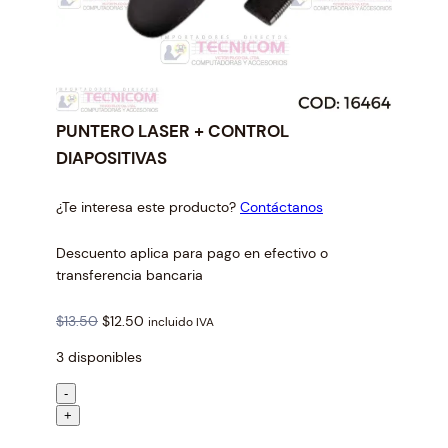
PUNTERO LASER + CONTROL
DIAPOSITIVAS
¿Te interesa este producto?
Contáctanos
Descuento aplica para pago en efectivo o
transferencia bancaria
O
C
$
13.50
$
12.50
incluido IVA
r
u
3 disponibles
i
r
g
r
P
-
i
e
U
+
n
n
N